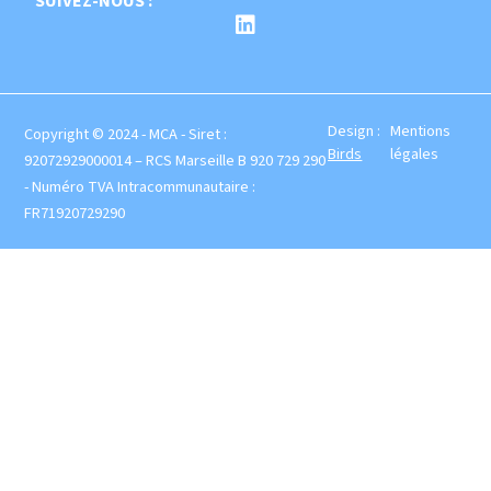
SUIVEZ-NOUS :
Design :
Mentions
Copyright © 2024 - MCA - Siret :
Birds
légales
92072929000014 – RCS Marseille B 920 729 290
- Numéro TVA Intracommunautaire :
FR71920729290