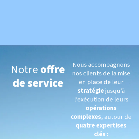
Nous accompagnons
Notre
offre
nos clients de la mise
de service
en place de leur
stratégie
jusqu’à
l’exécution de leurs
opérations
complexes
, autour de
quatre expertises
clés :