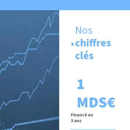
Nos
chiffres
clés
1
MDS€
Financé en
3 ans