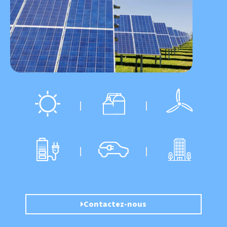
Biogaz
Solaire
Éolien
Stockage
Mobilité
Immobilier
éléctrique
électrique
Contactez-nous