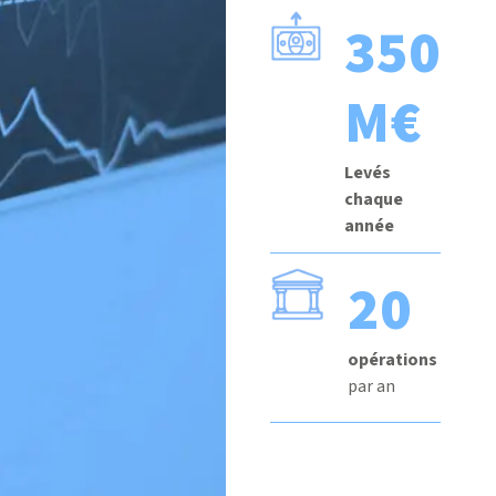
350
M€
Levés
chaque
année
20
opérations
par an