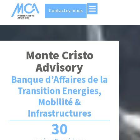
Contactez-nous
Monte Cristo
Advisory
Banque d’Affaires de la
Transition Energies,
Mobilité &
Infrastructures